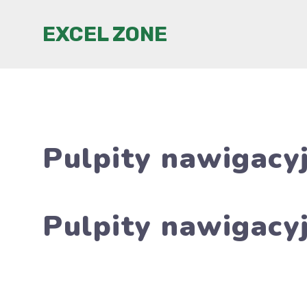
Przejdź
EXCEL ZONE
do
treści
Pulpity nawigacyj
Pulpity nawigacyj