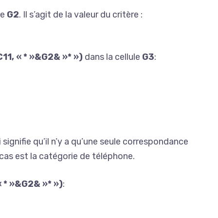
le
G2
. Il s’agit de la valeur du critère :
11, « * »&G2& »* »)
dans la cellule
G3
:
i signifie qu’il n’y a qu’une seule correspondance
 cas est la catégorie de téléphone.
 * »&G2& »* »)
: