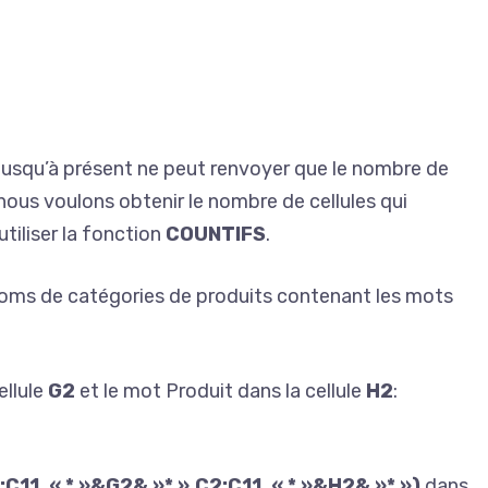
jusqu’à présent ne peut renvoyer que le nombre de
 nous voulons obtenir le nombre de cellules qui
tiliser la fonction
COUNTIFS
.
ms de catégories de produits contenant les mots
ellule
G2
et le mot Produit dans la cellule
H2
:
11, « * »&G2& »* »,C2:C11, « * »&H2& »* »)
dans