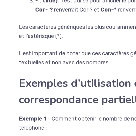
~
(
tilde)
. Il est utilisé pour afficher le 
Cor~ ?
renverrait Cor ? et
Con~*
renverr
Les caractères génériques les plus couramment u
et l’astérisque (*).
Il est important de noter que ces caractères g
textuelles et non avec des nombres.
Exemples d’utilisatio
correspondance partiel
Exemple 1
– Comment obtenir le nombre de no
téléphone :